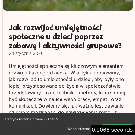
Jak rozwijać umiejętności
społeczne u dzieci poprzez
zabawę i aktywności grupowe?
24 stycznia 2026
Umiejętności społeczne są kluczowym elementem
rozwoju każdego dziecka. W artykule omówimy,
jak rozwijać te umiejętności u dzieci, aby były one
lepiej przystosowane do życia w społeczeństwie.
Przedstawimy różne techniki i metody, które mogą
być skuteczne w nauce współpracy, empatii oraz
komunikacji. Dowiemy się, jak ważne jest dawanie
dzieciom możliwości do nawiązywania relacji z
rówieśnikami, a także jak rodzice i nauczyciele
Ta witryna korzysta z plików COOKIES
mogą pełnić rolę mentorów w tym procesie.
0.9068 seconds.
Więcej informacji
Akceptuję
Zwrócimy uwagę na wartościowe gry i zabawy,