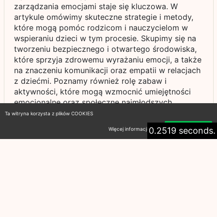
zarządzania emocjami staje się kluczowa. W
artykule omówimy skuteczne strategie i metody,
które mogą pomóc rodzicom i nauczycielom w
wspieraniu dzieci w tym procesie. Skupimy się na
tworzeniu bezpiecznego i otwartego środowiska,
które sprzyja zdrowemu wyrażaniu emocji, a także
na znaczeniu komunikacji oraz empatii w relacjach
z dziećmi. Poznamy również rolę zabaw i
aktywności, które mogą wzmocnić umiejętności
emocjonalne oraz społeczne najmłodszych.
Wspieranie rozwoju emocjonalnego to inwestycja
Ta witryna korzysta z plików COOKIES
w lepszą przyszłość naszych dzieci.
0.2519 seconds.
Więcej informacji
Akceptuję