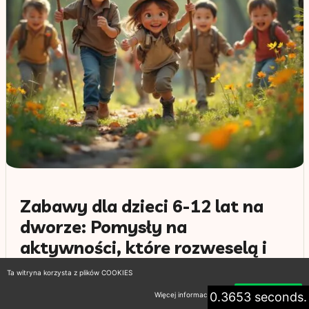
Zabawy dla dzieci 6-12 lat na
dworze: Pomysły na
aktywności, które rozweselą i
zaangażują dzieci
Ta witryna korzysta z plików COOKIES
24 stycznia 2026
0.3653 seconds.
Więcej informacji
Akceptuję