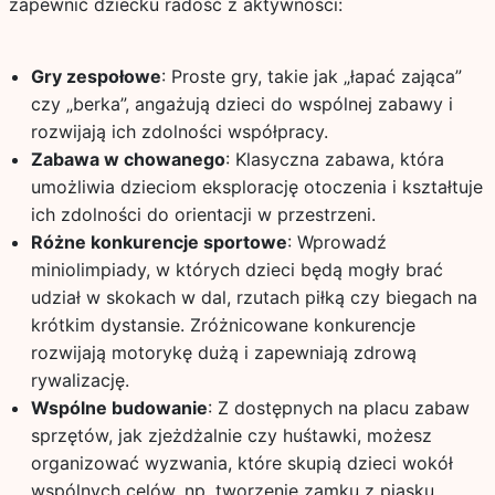
zapewnić dziecku radość z aktywności:
Gry zespołowe
: Proste gry, takie jak „łapać zająca”
czy „berka”, angażują dzieci do wspólnej zabawy i
rozwijają ich zdolności współpracy.
Zabawa w chowanego
: Klasyczna zabawa, która
umożliwia dzieciom eksplorację otoczenia i kształtuje
ich zdolności do orientacji w przestrzeni.
Różne konkurencje sportowe
: Wprowadź
miniolimpiady, w których dzieci będą mogły brać
udział w skokach w dal, rzutach piłką czy biegach na
krótkim dystansie. Zróżnicowane konkurencje
rozwijają motorykę dużą i zapewniają zdrową
rywalizację.
Wspólne budowanie
: Z dostępnych na placu zabaw
sprzętów, jak zjeżdżalnie czy huśtawki, możesz
organizować wyzwania, które skupią dzieci wokół
wspólnych celów, np. tworzenie zamku z piasku.