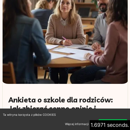
Ankieta o szkole dla rodziców:
Jak zbierać cenne opinie i
wprowadzać zmiany w edukacji
Ta witryna korzysta z plików COOKIES
1.6971 seconds.
24 stycznia 2026
Więcej informacji
Akceptuję