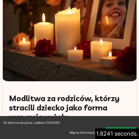
Modlitwa za rodziców, którzy
stracili dziecko jako forma
wsparcia w żalu
Ta witryna korzysta z plików COOKIES
24 stycznia 2026
1.8241 seconds.
Więcej informacji
Akceptuję
Modlitwa za rodziców, którzy stracili dziecko, to