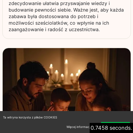
zdecydowanie ułatwia przyswajanie wiedzy i
budowanie pewności siebie. Ważne jest, aby każda
zabawa była dostosowana do potrzeb i
możliwości sześciolatków, co wpłynie na ich
zaangażowanie i radość z uczestnictwa.
Ta witryna korzysta z plików COOKIES
0.7458 seconds.
Więcej informacji
Akceptuję