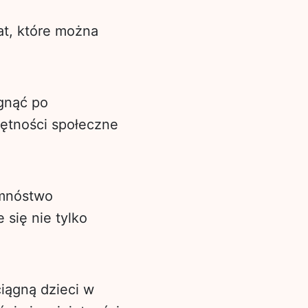
at, które można
gnąć po
jętności społeczne
 mnóstwo
się nie tylko
iągną dzieci w