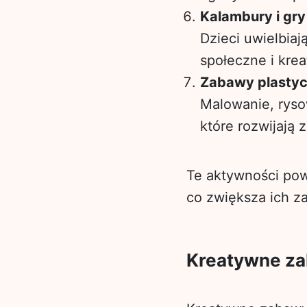
Kalambury i gry
Dzieci uwielbiaj
społeczne i kre
Zabawy plasty
Malowanie, rysow
które rozwijają 
Te aktywności pow
co zwiększa ich z
Kreatywne zab