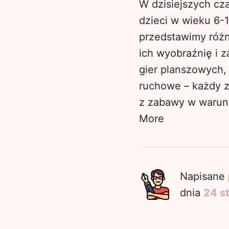
W dzisiejszych cz
dzieci w wieku 6-
przedstawimy róż
ich wyobraźnię i 
gier planszowych,
ruchowe – każdy z
z zabawy w warun
More
Napisane 
dnia
24 s