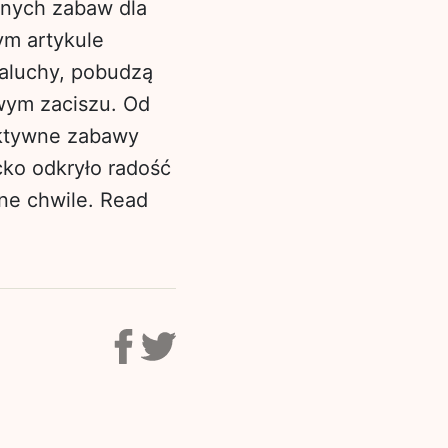
wnych zabaw dla
ym artykule
aluchy, pobudzą
wym zaciszu. Od
raktywne zabawy
cko odkryło radość
ne chwile.
Read