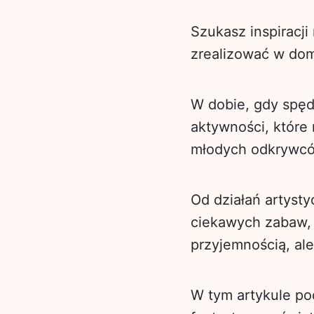
Szukasz inspiracji
zrealizować w do
W dobie, gdy spęd
aktywności, które 
młodych odkrywc
Od działań artyst
ciekawych zabaw, 
przyjemnością, al
W tym artykule po