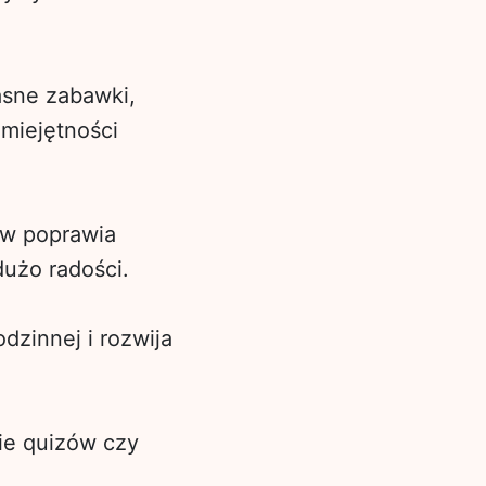
asne zabawki,
miejętności
ów poprawia
dużo radości.
dzinnej i rozwija
e quizów czy