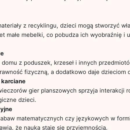
ateriały z recyklingu, dzieci mogą stworzyć wł
t małe mebelki, co pobudza ich wyobraźnię i u
we
 domu z poduszek, krzeseł i innych przedmiot
prawność fizyczną, a dodatkowo daje dzieciom 
 karciane
eczorów gier planszowych sprzyja interakcji ro
giczne dzieci.
yjne
abaw matematycznych czy językowych w formi
wia, że nauka staje się przyjemnością.