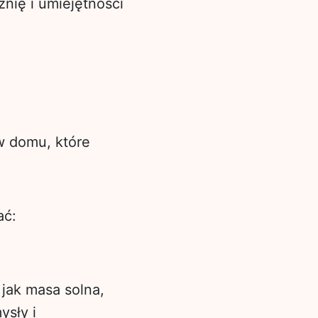
nię i umiejętności
w domu, które
ać:
jak masa solna,
ysły i