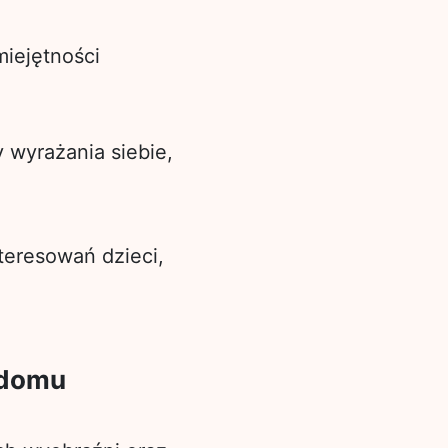
miejętności
y wyrażania siebie,
teresowań dzieci,
 domu