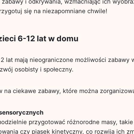
t zabawy i odkrywania, wzmacniając ich wyobraź
rzygotuj się na niezapomniane chwile!
ieci 6-12 lat w domu
12 lat mają nieograniczone możliwości zabawy 
zwój osobisty i społeczny.
w na ciekawe zabawy, które można zorganizow
 sensorycznych
odzielnie przygotować różnorodne masy, takie 
wania czy piasek kinetyczny, co rozwija ich zm