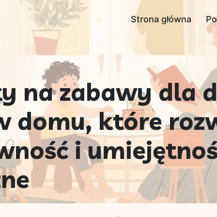
Strona główna
Po
y na zabawy dla dz
w domu, które rozw
wność i umiejętnoś
zne