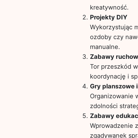
kreatywność.
Projekty DIY
Wykorzystując m
ozdoby czy nawe
manualne.
Zabawy rucho
Tor przeszkód w
koordynację i s
Gry planszowe i
Organizowanie wi
zdolności strate
Zabawy edukac
Wprowadzenie z
zgadywanek spra