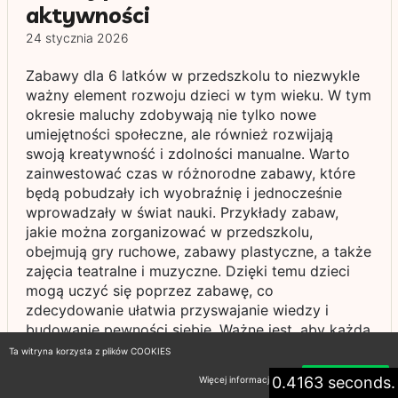
aktywności
24 stycznia 2026
Zabawy dla 6 latków w przedszkolu to niezwykle
ważny element rozwoju dzieci w tym wieku. W tym
okresie maluchy zdobywają nie tylko nowe
umiejętności społeczne, ale również rozwijają
swoją kreatywność i zdolności manualne. Warto
zainwestować czas w różnorodne zabawy, które
będą pobudzały ich wyobraźnię i jednocześnie
wprowadzały w świat nauki. Przykłady zabaw,
jakie można zorganizować w przedszkolu,
obejmują gry ruchowe, zabawy plastyczne, a także
zajęcia teatralne i muzyczne. Dzięki temu dzieci
mogą uczyć się poprzez zabawę, co
zdecydowanie ułatwia przyswajanie wiedzy i
budowanie pewności siebie. Ważne jest, aby każda
zabawa była dostosowana do potrzeb i
Ta witryna korzysta z plików COOKIES
możliwości sześciolatków, co wpłynie na ich
0.4163 seconds.
Więcej informacji
Akceptuję
zaangażowanie i radość z uczestnictwa.