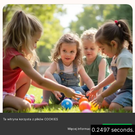
Ta witryna korzysta z plików COOKIES
0.2497 seconds.
Więcej informacji
Akceptuję