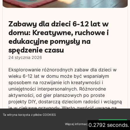
Zabawy dla dzieci 6-12 lat w
domu: Kreatywne, ruchowe i
edukacyjne pomysły na
spędzenie czasu
24 stycznia 2026
Eksplorowanie różnorodnych zabaw dla dzieci w
wieku 6-12 lat w domu może być wspaniałym
sposobem na rozwijanie ich kreatywności i
umiejętności interpersonalnych. Różnorodne
aktywności, od gier planszowych po proste
projekty DIY, dostarczą dzieciom radości i wciągną
je w ciekawe przygody. Warto zwrócić uwagę na
zajęcia, które angażują zarówno umysł, jak i ciało,
Ta witryna korzysta z plików COOKIES
takie jak zabawy ruchowe, które można
0.2792 seconds.
Więcej informacji
Akceptuję
zorganizować w ograniczonej przestrzeni. Nie