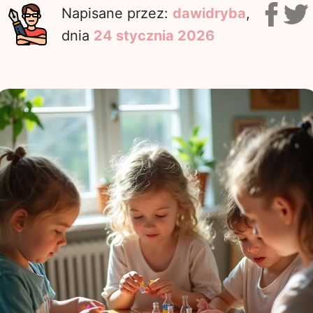
Napisane przez:
dawidryba
,
dnia
24 stycznia 2026