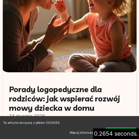
Porady logopedyczne dla
rodziców: jak wspierać rozwój
mowy dziecka w domu
24 stycznia 2026
Ta witryna korzysta z plików COOKIES
Porady logopedyczne dla rodziców to niezwykle
0.2654 seconds.
Więcej informacji
Akceptuję
ważny temat, który może pomóc w rozwoju mowy