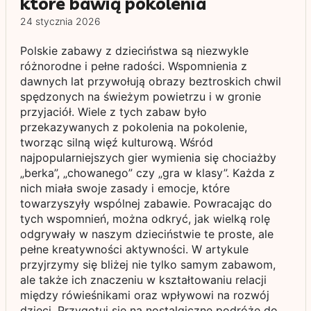
które bawią pokolenia
24 stycznia 2026
Polskie zabawy z dzieciństwa są niezwykle
różnorodne i pełne radości. Wspomnienia z
dawnych lat przywołują obrazy beztroskich chwil
spędzonych na świeżym powietrzu i w gronie
przyjaciół. Wiele z tych zabaw było
przekazywanych z pokolenia na pokolenie,
tworząc silną więź kulturową. Wśród
najpopularniejszych gier wymienia się chociażby
„berka”, „chowanego” czy „gra w klasy”. Każda z
nich miała swoje zasady i emocje, które
towarzyszyły wspólnej zabawie. Powracając do
tych wspomnień, można odkryć, jak wielką rolę
odgrywały w naszym dzieciństwie te proste, ale
pełne kreatywności aktywności. W artykule
przyjrzymy się bliżej nie tylko samym zabawom,
ale także ich znaczeniu w kształtowaniu relacji
między rówieśnikami oraz wpływowi na rozwój
dzieci. Przygotuj się na nostalgiczne podróże do