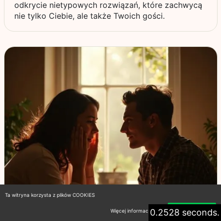
odkrycie nietypowych rozwiązań, które zachwycą
nie tylko Ciebie, ale także Twoich gości.
Ta witryna korzysta z plików COOKIES
0.2528 seconds.
Więcej informacji
Akceptuję