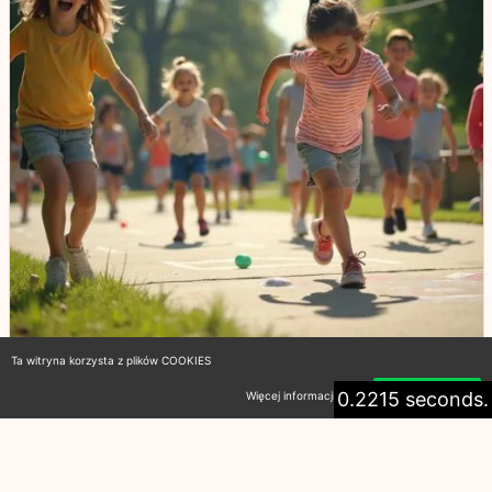
Ta witryna korzysta z plików COOKIES
0.2215 seconds.
Więcej informacji
Akceptuję
Polskie zabawy z dzieciństwa:
Klasyki, które kształtują
wspomnienia i tradycję