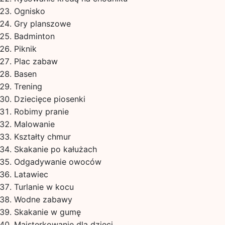
Ognisko
Gry planszowe
Badminton
Piknik
Plac zabaw
Basen
Trening
Dziecięce piosenki
Robimy pranie
Malowanie
Kształty chmur
Skakanie po kałużach
Odgadywanie owoców
Latawiec
Turlanie w kocu
Wodne zabawy
Skakanie w gumę
Majsterkowanie dla dzieci