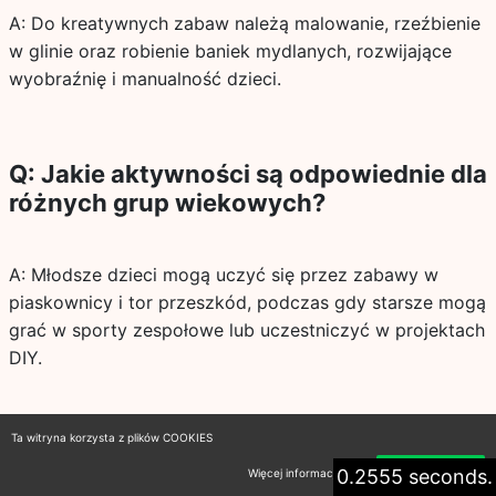
A: Do kreatywnych zabaw należą malowanie, rzeźbienie
w glinie oraz robienie baniek mydlanych, rozwijające
wyobraźnię i manualność dzieci.
Q: Jakie aktywności są odpowiednie dla
różnych grup wiekowych?
A: Młodsze dzieci mogą uczyć się przez zabawy w
piaskownicy i tor przeszkód, podczas gdy starsze mogą
grać w sporty zespołowe lub uczestniczyć w projektach
DIY.
Ta witryna korzysta z plików COOKIES
Q: Jakie są korzyści z przechodzenia
0.2555 seconds.
Więcej informacji
Akceptuję
przez linę?