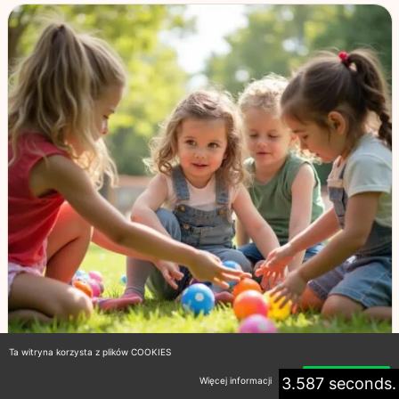
Ta witryna korzysta z plików COOKIES
3.587 seconds.
Więcej informacji
Akceptuję