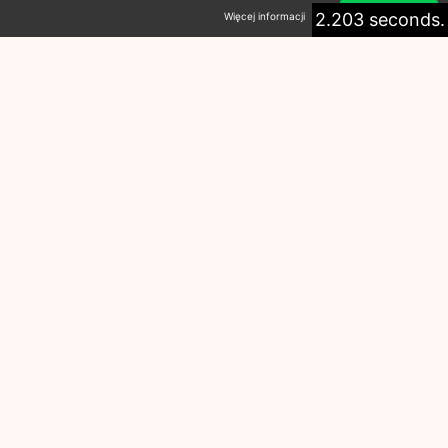
2.203 seconds.
Więcej informacji
Akceptuję