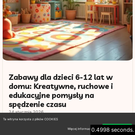
Zabawy dla dzieci 6-12 lat w
domu: Kreatywne, ruchowe i
edukacyjne pomysły na
spędzenie czasu
24 stycznia 2026
Ta witryna korzysta z plików COOKIES
Eksplorowanie różnorodnych zabaw dla dzieci w
0.4998 seconds.
Więcej informacji
Akceptuję
wieku 6-12 lat w domu może być wspaniałym