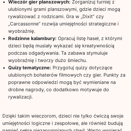
Wieczór gier planszowych:
Zorganizuj turniej z
ulubionymi grami planszowymi, gdzie dzieci mogą
rywalizować z rodzicami. Gra w „Dixit” czy
„Carcassonne” rozwija umiejętności strategiczne i
wyobraźnię.
Rodzinne kalambury:
Opracuj listę haseł, z którymi
dzieci będą musiały wykazać się kreatywnością
podczas odgadywania. Ta zabawa stymuluje
wyobraźnię i tworzy dużo śmiechu.
Quizy tematyczne:
Przygotuj quizy dotyczące
ulubionych bohaterów filmowych czy gier. Punkty za
poprawne odpowiedzi mogą być wymieniane na
drobne nagrody, co dodatkowo motywuje do
rywalizacji.
Dzięki takim wieczorom, dzieci nie tylko ćwiczą swoje
umiejętności logiczne i zespołowe, ale również budują
pamięć pełną niezapomnianych chwil. Warto wspierać