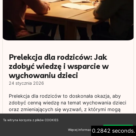
Prelekcja dla rodziców: Jak
zdobyć wiedzę i wsparcie w
wychowaniu dzieci
24 stycznia 2026
Prelekcja dla rodziców to doskonała okazja, aby
zdobyć cenną wiedzę na temat wychowania dzieci
oraz zmieniających się wyzwań, z którymi mogą
się borykać rodzice. Takie spotkania są
Ta witryna korzysta z plików COOKIES
wzbogacone o doświadczenia specjalistów oraz
osób, które z pasją dzielą się swoimi
0.2842 seconds.
Więcej informacji
Akceptuję