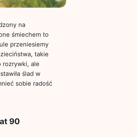
ędzony na
ione śmiechem to
kule przeniesiemy
zieciństwa, takie
 rozrywki, ale
stawiła ślad w
mnieć sobie radość
at 90