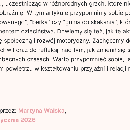
 uczestnicząc w różnorodnych grach, które nie 
yobraźnię. W tym artykule przypomnimy sobie p
howanego", "berka" czy "guma do skakania", któ
entem dzieciństwa. Dowiemy się też, jak te ak
ję społeczną i rozwój motoryczny. Zachęcamy 
hwil oraz do refleksji nad tym, jak zmienił się
becnych czasach. Warto przypomnieć sobie, jak
powietrzu w kształtowaniu przyjaźni i relacji 
przez:
Martyna Walska
,
tycznia 2026