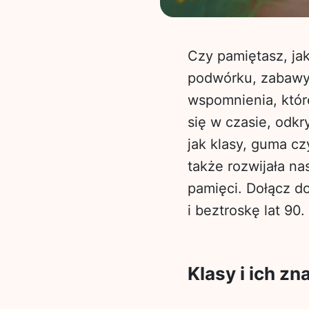
Czy pamiętasz, ja
podwórku, zabawy 
wspomnienia, któr
się w czasie, odkr
jak klasy, guma cz
także rozwijała na
pamięci. Dołącz d
i beztroskę lat 90.
Klasy i ich z