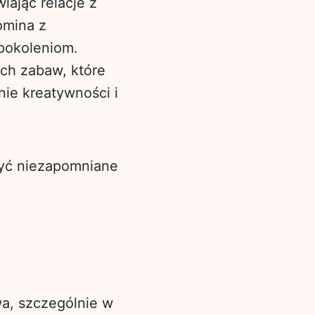
iając relacje z
omina z
 pokoleniom.
ych zabaw, które
ie kreatywności i
rzyć niezapomniane
a, szczególnie w