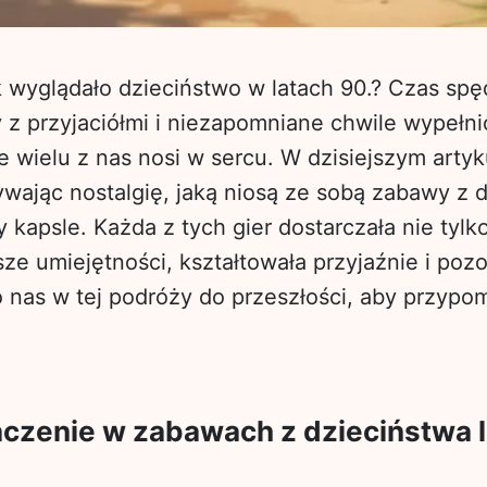
k wyglądało dzieciństwo w latach 90.? Czas sp
z przyjaciółmi i niezapomniane chwile wypełn
e wielu z nas nosi w sercu. W dzisiejszym arty
ywając nostalgię, jaką niosą ze sobą zabawy z d
y kapsle. Każda z tych gier dostarczała nie tylko
sze umiejętności, kształtowała przyjaźnie i pozo
o nas w tej podróży do przeszłości, aby przypo
naczenie w zabawach z dzieciństwa l