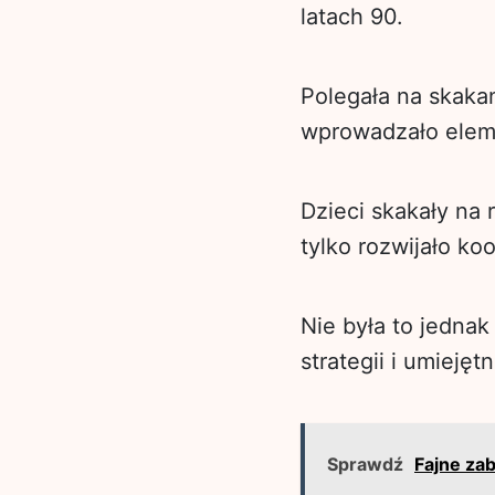
latach 90.
Polegała na skaka
wprowadzało eleme
Dzieci skakały na 
tylko rozwijało ko
Nie była to jedna
strategii i umieję
Sprawdź
Fajne za