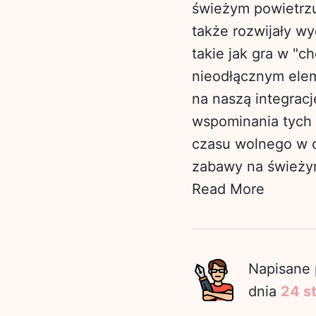
świeżym powietrzu,
także rozwijały w
takie jak gra w "c
nieodłącznym elem
na naszą integrac
wspominania tych c
czasu wolnego w o
zabawy na świeżym 
Read More
Napisane 
dnia
24 s