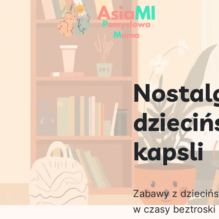
Nostal
dzieciń
kapsli
Zabawy z dziecińst
w czasy beztroski 