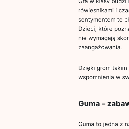
Gra w klasy budzi 
rówieśnikami i cz
sentymentem te ch
Dzieci, które pozn
nie wymagają skom
zaangażowania.
Dzięki grom takim 
wspomnienia w swo
Guma – zabaw
Guma to jedna z n