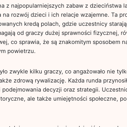
na z najpopularniejszych zabaw z dzieciństwa la
na rozwój dzieci i ich relacje wzajemne. Ta pr
owanych kredą polach, gdzie uczestnicy starają
magają od graczy dużej sprawności fizycznej, 
wej, co sprawia, że są znakomitym sposobem n
ym powietrzu.
yło zwykle kilku graczy, co angażowało nie tyl
 także zdrową rywalizację. Każda runda przynos
i podejmowania decyzji oraz strategii. Uczestnic
toryczne, ale także umiejętności społeczne, po