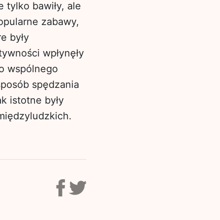
tylko bawiły, ale
opularne zabawy,
re były
tywności wpłynęły
do wspólnego
 sposób spędzania
 istotne były
międzyludzkich.