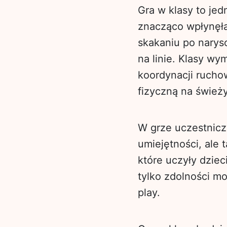
Gra w klasy to jed
znacząco wpłynęła 
skakaniu po narys
na linie. Klasy wy
koordynacji rucho
fizyczną na śwież
W grze uczestnicz
umiejętności, ale
które uczyły dziec
tylko zdolności mo
play.