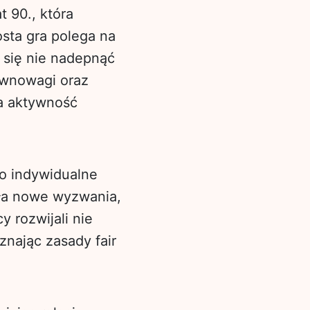
t 90., która
osta gra polega na
 się nie nadepnąć
równowagi oraz
a aktywność
ko indywidualne
iła nowe wyzwania,
y rozwijali nie
znając zasady fair