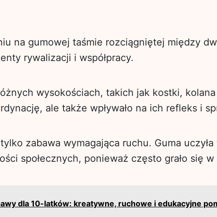
niu na gumowej taśmie rozciągniętej między d
nty rywalizacji i współpracy.
różnych wysokościach, takich jak kostki, kolana
ordynację, ale także wpływało na ich refleks i s
k tylko zabawa wymagająca ruchu. Guma uczyła 
tności społecznych, ponieważ często grało się w
bawy dla 10-latków: kreatywne, ruchowe i edukacyjne po